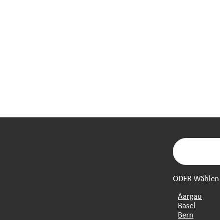
ODER Wählen S
Aargau
Basel
Bern